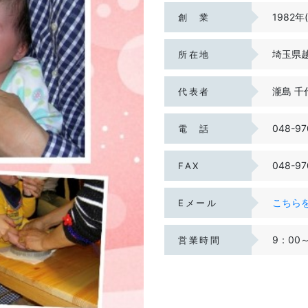
1982年
創 業
埼玉県越
所在地
瀧島 千
代表者
048-97
電 話
048-97
FAX
こちら
Eメール
9：00
営業時間